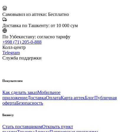
Самовывоз из аптеки:
Бесплатно
Доставка по Ташкенту:
от 10 000 сум
По Узбекистану:
согласно тарифу
+998 (71) 205-0-888
Колл-центр
Telegram
Служба поддержки
Покупателям
Как сделать заказ
Мобильное
приложение
Доставка
Оплата
Карта аптек
Блог
Публичная
оферта
Безопасность
Бизнесу
Стать поставщиком
Открыть пункт
выдачи
Тендеры
Аренда
Партнерская программа