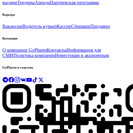
выдачи
Тендеры
Аренда
Партнерская программа
Карьера
Вакансии
Водитель-курьер
Кассир
Сборщик
Продавец
Компания
О компании GoPharm
Контакты
Информация для
СМИ
Политика компании
Инвесторам и акционерам
GoPharm в соцсетях