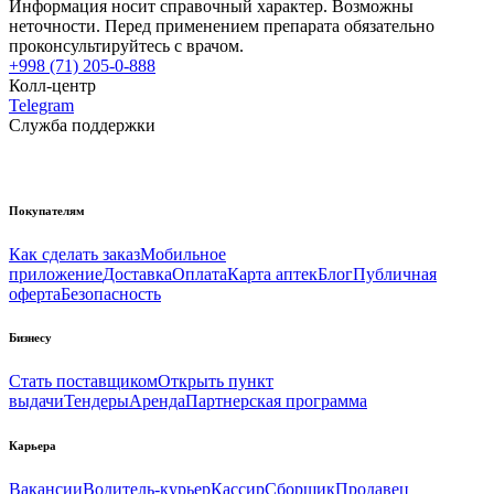
Информация носит справочный характер. Возможны
неточности. Перед применением препарата обязательно
проконсультируйтесь с врачом.
+998 (71) 205-0-888
Колл-центр
Telegram
Служба поддержки
Покупателям
Как сделать заказ
Мобильное
приложение
Доставка
Оплата
Карта аптек
Блог
Публичная
оферта
Безопасность
Бизнесу
Стать поставщиком
Открыть пункт
выдачи
Тендеры
Аренда
Партнерская программа
Карьера
Вакансии
Водитель-курьер
Кассир
Сборщик
Продавец