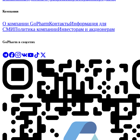
Компания
О компании GoPharm
Контакты
Информация для
СМИ
Политика компании
Инвесторам и акционерам
GoPharm в соцсетях