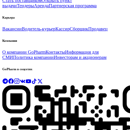
Стать поставщиком
Открыть пункт
выдачи
Тендеры
Аренда
Партнерская программа
Карьера
Вакансии
Водитель-курьер
Кассир
Сборщик
Продавец
Компания
О компании GoPharm
Контакты
Информация для
СМИ
Политика компании
Инвесторам и акционерам
GoPharm в соцсетях