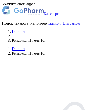
Укажите свой адрес
Категории
Поиск лекарств, например
Тримол
,
Цитрамон
Главная
Репаркол-П гель 10г
Главная
Репаркол-П гель 10г