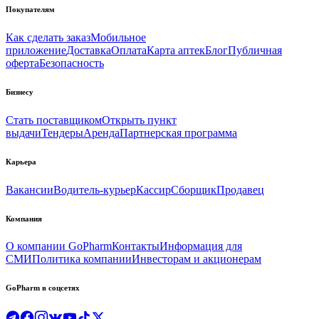
Покупателям
Как сделать заказ
Мобильное
приложение
Доставка
Оплата
Карта аптек
Блог
Публичная
оферта
Безопасность
Бизнесу
Стать поставщиком
Открыть пункт
выдачи
Тендеры
Аренда
Партнерская программа
Карьера
Вакансии
Водитель-курьер
Кассир
Сборщик
Продавец
Компания
О компании GoPharm
Контакты
Информация для
СМИ
Политика компании
Инвесторам и акционерам
GoPharm в соцсетях