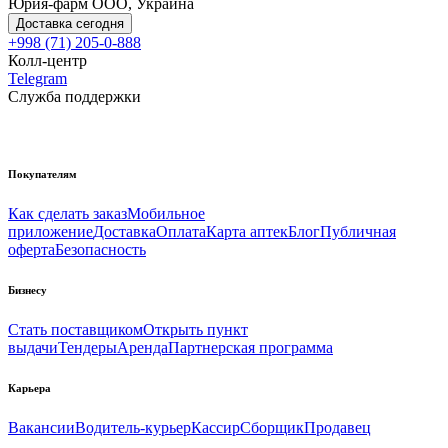
Юрия-фарм ООО, Украина
Доставка сегодня
+998 (71) 205-0-888
Колл-центр
Telegram
Служба поддержки
Покупателям
Как сделать заказ
Мобильное
приложение
Доставка
Оплата
Карта аптек
Блог
Публичная
оферта
Безопасность
Бизнесу
Стать поставщиком
Открыть пункт
выдачи
Тендеры
Аренда
Партнерская программа
Карьера
Вакансии
Водитель-курьер
Кассир
Сборщик
Продавец