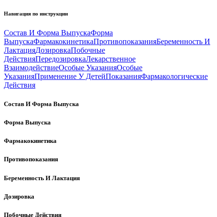
Навигация по инструкции
Состав И Форма Выпуска
Форма
Выпуска
Фармакокинетика
Противопоказания
Беременность И
Лактация
Дозировка
Побочные
Действия
Передозировка
Лекарственное
Взаимодействие
Особые Указания
Особые
Указания
Применение У Детей
Показания
Фармакологические
Действия
Состав И Форма Выпуска
Форма Выпуска
Фармакокинетика
Противопоказания
Беременность И Лактация
Дозировка
Побочные Действия