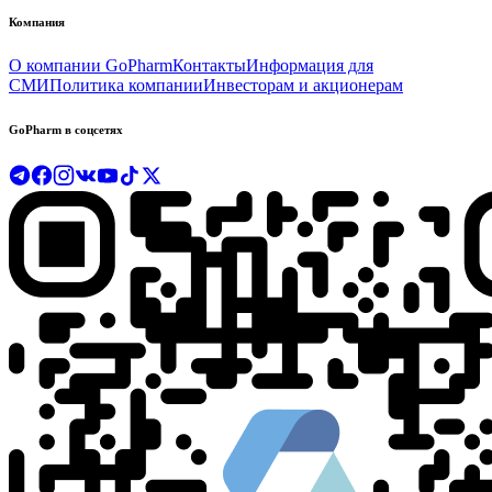
Компания
О компании GoPharm
Контакты
Информация для
СМИ
Политика компании
Инвесторам и акционерам
GoPharm в соцсетях