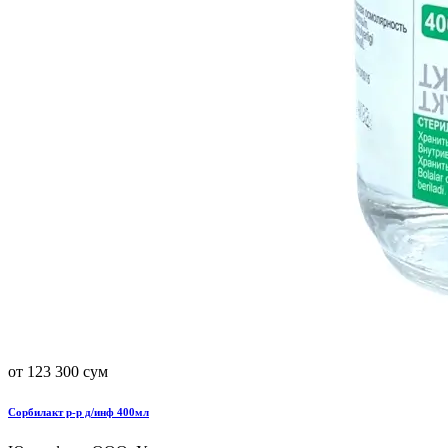
от 123 300 сум
Сорбилакт р-р д/инф 400мл