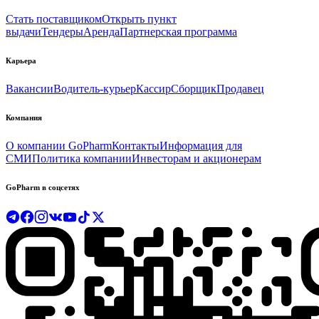
Стать поставщиком
Открыть пункт
выдачи
Тендеры
Аренда
Партнерская программа
Карьера
Вакансии
Водитель-курьер
Кассир
Сборщик
Продавец
Компания
О компании GoPharm
Контакты
Информация для
СМИ
Политика компании
Инвесторам и акционерам
GoPharm в соцсетях