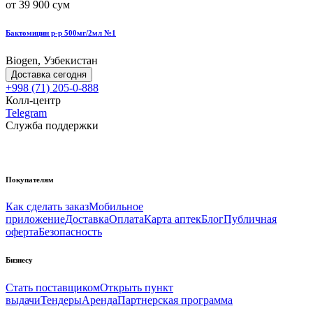
от 39 900 сум
Бактомицин р-р 500мг/2мл №1
Biogen, Узбекистан
Доставка сегодня
+998 (71) 205-0-888
Колл-центр
Telegram
Служба поддержки
Покупателям
Как сделать заказ
Мобильное
приложение
Доставка
Оплата
Карта аптек
Блог
Публичная
оферта
Безопасность
Бизнесу
Стать поставщиком
Открыть пункт
выдачи
Тендеры
Аренда
Партнерская программа