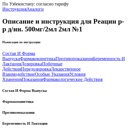
По Узбекистану:
согласно тарифу
Инструкция
Аналоги
Описание и инструкция для Реацин р-
р д/ин. 500мг/2мл 2мл №1
Навигация по инструкции
Состав И Форма
Выпуска
Фармакокинетика
Противопоказания
Беременность И
Лактация
Дозировка
Побочные
Действия
Передозировка
Лекарственное
Взаимодействие
Особые Указания
Условия
Хранения
Показания
Фармакологические Действия
Состав И Форма Выпуска
Фармакокинетика
Противопоказания
Беременность И Лактация