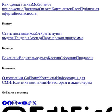
Как сделать заказ
Мобильное
приложение
Доставка
Оплата
Карта аптек
Блог
Публичная
оферта
Безопасность
Бизнесу
Стать поставщиком
Открыть пункт
выдачи
Тендеры
Аренда
Партнерская программа
Карьера
Вакансии
Водитель-курьер
Кассир
Сборщик
Продавец
Компания
О компании GoPharm
Контакты
Информация для
СМИ
Политика компании
Инвесторам и акционерам
GoPharm в соцсетях