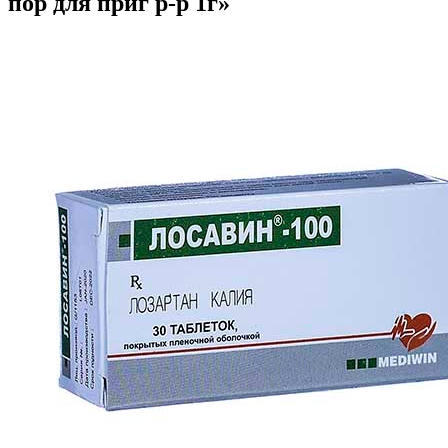
пор для приг р-р 1г»