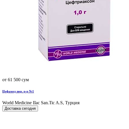
от 61 500 сум
Цефамед пор. р-р №1
World Мedicine IIac San.Tic A.S, Турция
Доставка сегодня