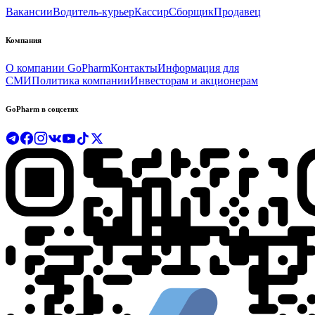
Вакансии
Водитель-курьер
Кассир
Сборщик
Продавец
Компания
О компании GoPharm
Контакты
Информация для
СМИ
Политика компании
Инвесторам и акционерам
GoPharm в соцсетях