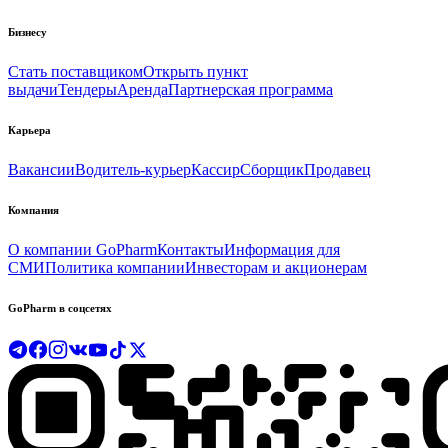
Бизнесу
Стать поставщиком
Открыть пункт
выдачи
Тендеры
Аренда
Партнерская программа
Карьера
Вакансии
Водитель-курьер
Кассир
Сборщик
Продавец
Компания
О компании GoPharm
Контакты
Информация для
СМИ
Политика компании
Инвесторам и акционерам
GoPharm в соцсетях