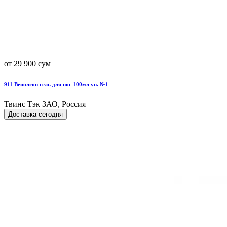
от 29 900 сум
911 Венолгон гель для ног 100мл уп. №1
Твинс Тэк ЗАО, Россия
Доставка сегодня