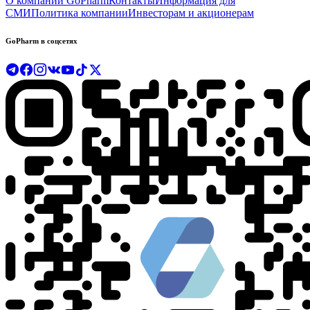
О компании GoPharm
Контакты
Информация для
СМИ
Политика компании
Инвесторам и акционерам
GoPharm в соцсетях