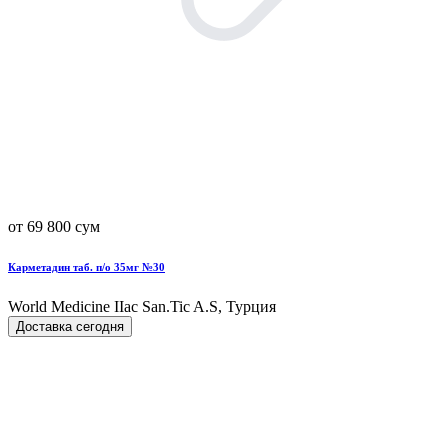
от 69 800 сум
Карметадин таб. п/о 35мг №30
World Мedicine IIac San.Tic A.S, Турция
Доставка сегодня