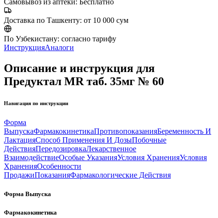
Самовывоз из аптеки:
Бесплатно
Доставка по Ташкенту:
от 10 000 сум
По Узбекистану:
согласно тарифу
Инструкция
Аналоги
Описание и инструкция для
Предуктал MR таб. 35мг № 60
Навигация по инструкции
Форма
Выпуска
Фармакокинетика
Противопоказания
Беременность И
Лактация
Способ Применения И Дозы
Побочные
Действия
Передозировка
Лекарственное
Взаимодействие
Особые Указания
Условия Хранения
Условия
Хранения
Особенности
Продажи
Показания
Фармакологические Действия
Форма Выпуска
Фармакокинетика