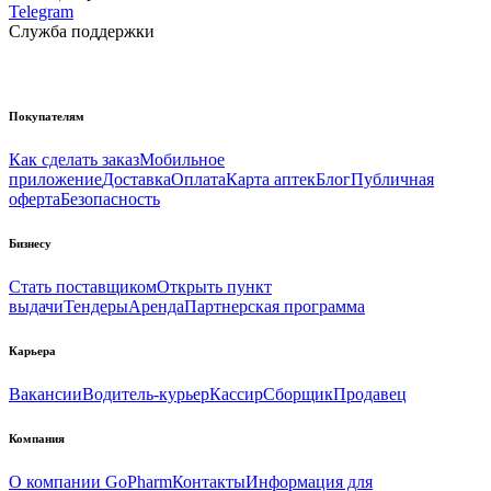
Telegram
Служба поддержки
Покупателям
Как сделать заказ
Мобильное
приложение
Доставка
Оплата
Карта аптек
Блог
Публичная
оферта
Безопасность
Бизнесу
Стать поставщиком
Открыть пункт
выдачи
Тендеры
Аренда
Партнерская программа
Карьера
Вакансии
Водитель-курьер
Кассир
Сборщик
Продавец
Компания
О компании GoPharm
Контакты
Информация для