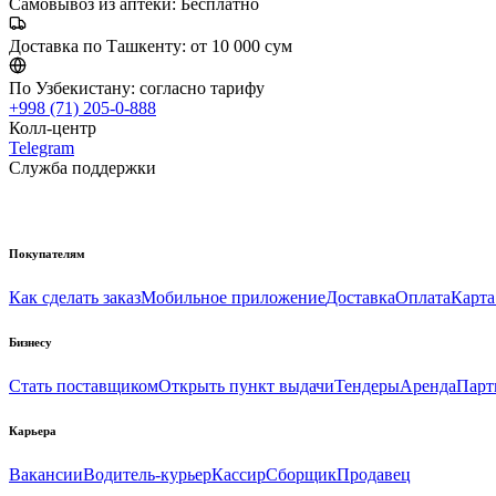
Самовывоз из аптеки:
Бесплатно
Доставка по Ташкенту:
от 10 000 сум
По Узбекистану:
согласно тарифу
+998 (71) 205-0-888
Колл-центр
Telegram
Служба поддержки
Покупателям
Как сделать заказ
Мобильное приложение
Доставка
Оплата
Карта
Бизнесу
Стать поставщиком
Открыть пункт выдачи
Тендеры
Аренда
Парт
Карьера
Вакансии
Водитель-курьер
Кассир
Сборщик
Продавец