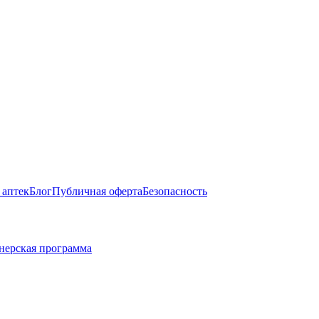
 аптек
Блог
Публичная оферта
Безопасность
нерская программа