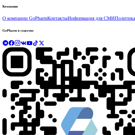
Компания
О компании GoPharm
Контакты
Информация для СМИ
Политика
GoPharm в соцсетях