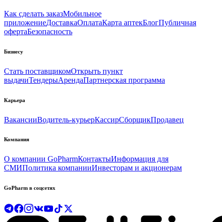
Как сделать заказ
Мобильное
приложение
Доставка
Оплата
Карта аптек
Блог
Публичная
оферта
Безопасность
Бизнесу
Стать поставщиком
Открыть пункт
выдачи
Тендеры
Аренда
Партнерская программа
Карьера
Вакансии
Водитель-курьер
Кассир
Сборщик
Продавец
Компания
О компании GoPharm
Контакты
Информация для
СМИ
Политика компании
Инвесторам и акционерам
GoPharm в соцсетях