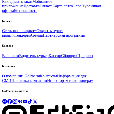
Как сделать заказ
Мобильное
приложение
Доставка
Оплата
Карта аптек
Блог
Публичная
оферта
Безопасность
Бизнесу
Стать поставщиком
Открыть пункт
выдачи
Тендеры
Аренда
Партнерская программа
Карьера
Вакансии
Водитель-курьер
Кассир
Сборщик
Продавец
Компания
О компании GoPharm
Контакты
Информация для
СМИ
Политика компании
Инвесторам и акционерам
GoPharm в соцсетях