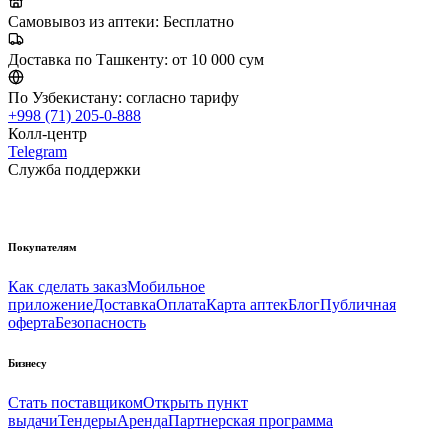
Самовывоз из аптеки:
Бесплатно
Доставка по Ташкенту:
от 10 000 сум
По Узбекистану:
согласно тарифу
+998 (71) 205-0-888
Колл-центр
Telegram
Служба поддержки
Покупателям
Как сделать заказ
Мобильное
приложение
Доставка
Оплата
Карта аптек
Блог
Публичная
оферта
Безопасность
Бизнесу
Стать поставщиком
Открыть пункт
выдачи
Тендеры
Аренда
Партнерская программа