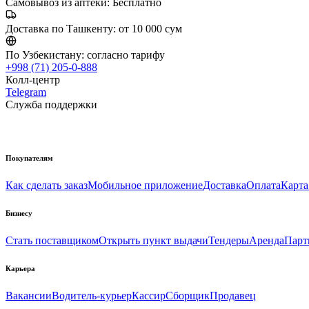
Самовывоз из аптеки:
Бесплатно
Доставка по Ташкенту:
от 10 000 сум
По Узбекистану:
согласно тарифу
+998 (71) 205-0-888
Колл-центр
Telegram
Служба поддержки
Покупателям
Как сделать заказ
Мобильное приложение
Доставка
Оплата
Карта
Бизнесу
Стать поставщиком
Открыть пункт выдачи
Тендеры
Аренда
Парт
Карьера
Вакансии
Водитель-курьер
Кассир
Сборщик
Продавец