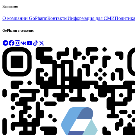
Компания
О компании GoPharm
Контакты
Информация для СМИ
Политика
GoPharm в соцсетях