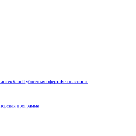
 аптек
Блог
Публичная оферта
Безопасность
нерская программа