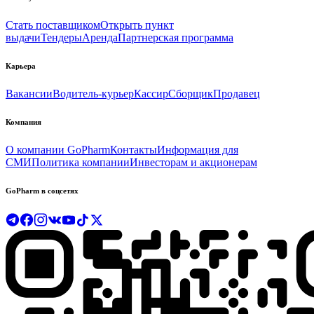
Стать поставщиком
Открыть пункт
выдачи
Тендеры
Аренда
Партнерская программа
Карьера
Вакансии
Водитель-курьер
Кассир
Сборщик
Продавец
Компания
О компании GoPharm
Контакты
Информация для
СМИ
Политика компании
Инвесторам и акционерам
GoPharm в соцсетях