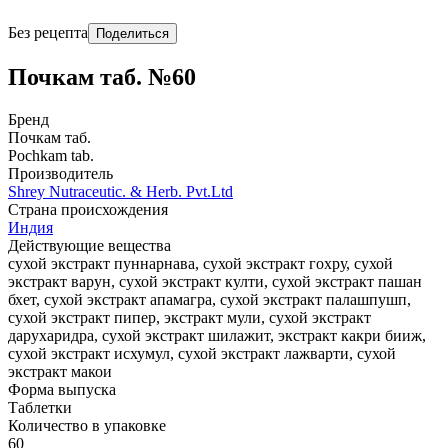
Без рецепта
Поделиться
Почкам таб. №60
Бренд
Почкам таб.
Pochkam tab.
Производитель
Shrey Nutraceutic. & Herb. Pvt.Ltd
Страна происхождения
Индия
Действующие вещества
сухой экстракт пуннарнава, сухой экстракт гохру, сухой
экстракт варун, сухой экстракт култи, сухой экстракт пашан
бхет, сухой экстракт апамагра, сухой экстракт палашпушп,
сухой экстракт пипер, экстракт мули, сухой экстракт
дарухаридра, сухой экстракт шилажит, экстракт какри бииж,
сухой экстракт исхумул, сухой экстракт лажварти, сухой
экстракт макои
Форма выпуска
Таблетки
Количество в упаковке
60