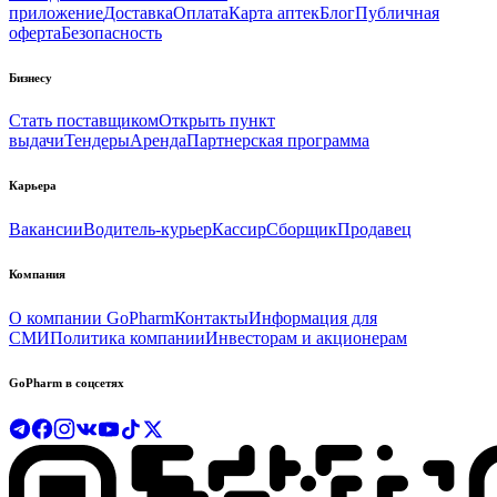
приложение
Доставка
Оплата
Карта аптек
Блог
Публичная
оферта
Безопасность
Бизнесу
Стать поставщиком
Открыть пункт
выдачи
Тендеры
Аренда
Партнерская программа
Карьера
Вакансии
Водитель-курьер
Кассир
Сборщик
Продавец
Компания
О компании GoPharm
Контакты
Информация для
СМИ
Политика компании
Инвесторам и акционерам
GoPharm в соцсетях