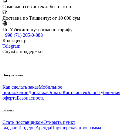
Самовывоз из аптеки:
Бесплатно
Доставка по Ташкенту:
от 10 000 сум
По Узбекистану:
согласно тарифу
+998 (71) 205-0-888
Колл-центр
Telegram
Служба поддержки
Покупателям
Как сделать заказ
Мобильное
приложение
Доставка
Оплата
Карта аптек
Блог
Публичная
оферта
Безопасность
Бизнесу
Стать поставщиком
Открыть пункт
выдачи
Тендеры
Аренда
Партнерская программа