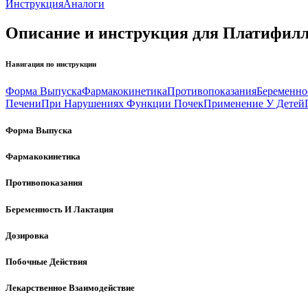
Инструкция
Аналоги
Описание и инструкция для Платифилл
Навигация по инструкции
Форма Выпуска
Фармакокинетика
Противопоказания
Беременно
Печени
При Нарушениях Функции Почек
Применение У Детей
Форма Выпуска
Фармакокинетика
Противопоказания
Беременность И Лактация
Дозировка
Побочные Действия
Лекарственное Взаимодействие