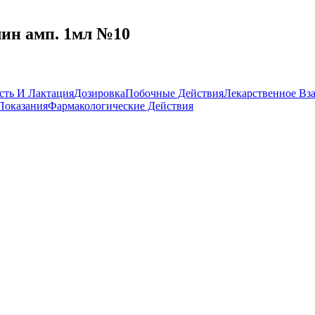
ин амп. 1мл №10
сть И Лактация
Дозировка
Побочные Действия
Лекарственное Вз
Показания
Фармакологические Действия