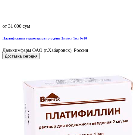
от 31 000 сум
Платифиллина гидротартрат р-р д/ин. 2мг/мл 1мл №10
Дальхимфарм ОАО (г.Хабаровск), Россия
Доставка сегодня