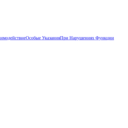
аимодействие
Особые Указания
При Нарушениях Функции