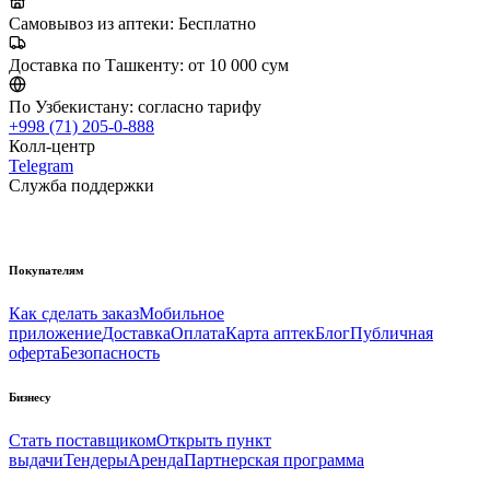
Самовывоз из аптеки:
Бесплатно
Доставка по Ташкенту:
от 10 000 сум
По Узбекистану:
согласно тарифу
+998 (71) 205-0-888
Колл-центр
Telegram
Служба поддержки
Покупателям
Как сделать заказ
Мобильное
приложение
Доставка
Оплата
Карта аптек
Блог
Публичная
оферта
Безопасность
Бизнесу
Стать поставщиком
Открыть пункт
выдачи
Тендеры
Аренда
Партнерская программа