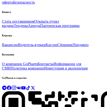
оферта
Безопасность
Бизнесу
Стать поставщиком
Открыть пункт
выдачи
Тендеры
Аренда
Партнерская программа
Карьера
Вакансии
Водитель-курьер
Кассир
Сборщик
Продавец
Компания
О компании GoPharm
Контакты
Информация для
СМИ
Политика компании
Инвесторам и акционерам
GoPharm в соцсетях