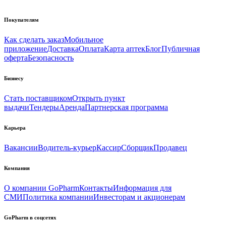
Покупателям
Как сделать заказ
Мобильное
приложение
Доставка
Оплата
Карта аптек
Блог
Публичная
оферта
Безопасность
Бизнесу
Стать поставщиком
Открыть пункт
выдачи
Тендеры
Аренда
Партнерская программа
Карьера
Вакансии
Водитель-курьер
Кассир
Сборщик
Продавец
Компания
О компании GoPharm
Контакты
Информация для
СМИ
Политика компании
Инвесторам и акционерам
GoPharm в соцсетях