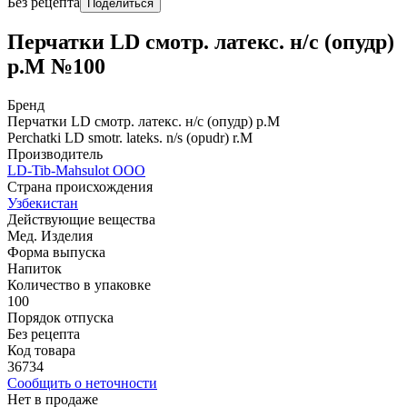
Без рецепта
Поделиться
Перчатки LD смотр. латекс. н/с (опудр)
р.M №100
Бренд
Перчатки LD смотр. латекс. н/с (опудр) р.M
Perchatki LD smotr. lateks. n/s (opudr) r.M
Производитель
LD-Tib-Mahsulot ООО
Страна происхождения
Узбекистан
Действующие вещества
Мед. Изделия
Форма выпуска
Напиток
Количество в упаковке
100
Порядок отпуска
Без рецепта
Код товара
36734
Сообщить о неточности
Нет в продаже