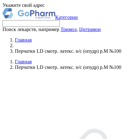
Укажите свой адрес
Категории
Поиск лекарств, например
Тримол
,
Цитрамон
Главная
Перчатки LD смотр. латекс. н/с (опудр) р.M №100
Главная
Перчатки LD смотр. латекс. н/с (опудр) р.M №100