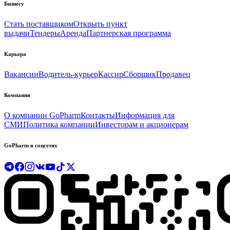
Бизнесу
Стать поставщиком
Открыть пункт
выдачи
Тендеры
Аренда
Партнерская программа
Карьера
Вакансии
Водитель-курьер
Кассир
Сборщик
Продавец
Компания
О компании GoPharm
Контакты
Информация для
СМИ
Политика компании
Инвесторам и акционерам
GoPharm в соцсетях