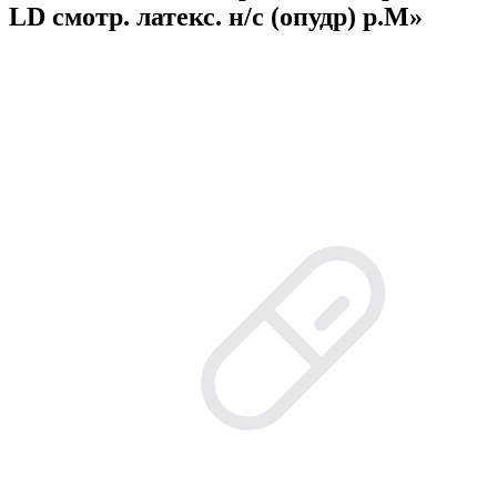
LD смотр. латекс. н/с (опудр) р.M»