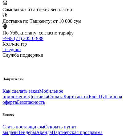
Самовывоз из аптеки:
Бесплатно
Доставка по Ташкенту:
от 10 000 сум
По Узбекистану:
согласно тарифу
+998 (71) 205-0-888
Колл-центр
Telegram
Служба поддержки
Покупателям
Как сделать заказ
Мобильное
приложение
Доставка
Оплата
Карта аптек
Блог
Публичная
оферта
Безопасность
Бизнесу
Стать поставщиком
Открыть пункт
выдачи
Тендеры
Аренда
Партнерская программа