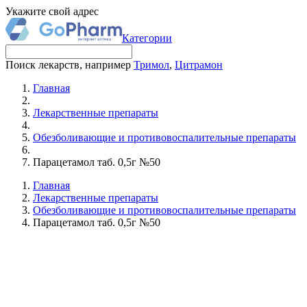
Укажите свой адрес
Категории
Поиск лекарств, например
Тримол
,
Цитрамон
Главная
Лекарственные препараты
Обезболивающие и противовоспалительные препараты
Парацетамол таб. 0,5г №50
Главная
Лекарственные препараты
Обезболивающие и противовоспалительные препараты
Парацетамол таб. 0,5г №50