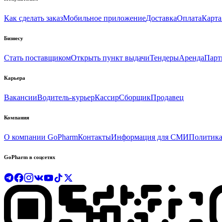
Как сделать заказ
Мобильное приложение
Доставка
Оплата
Карта
Бизнесу
Стать поставщиком
Открыть пункт выдачи
Тендеры
Аренда
Парт
Карьера
Вакансии
Водитель-курьер
Кассир
Сборщик
Продавец
Компания
О компании GoPharm
Контакты
Информация для СМИ
Политика
GoPharm в соцсетях