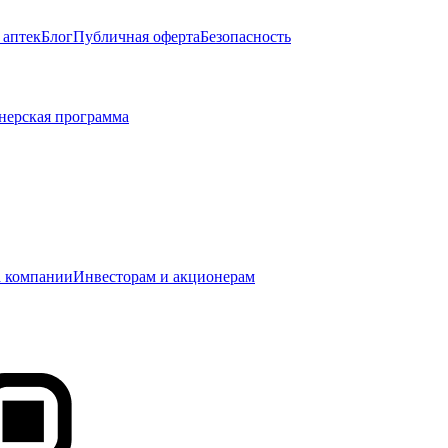
 аптек
Блог
Публичная оферта
Безопасность
нерская программа
 компании
Инвесторам и акционерам