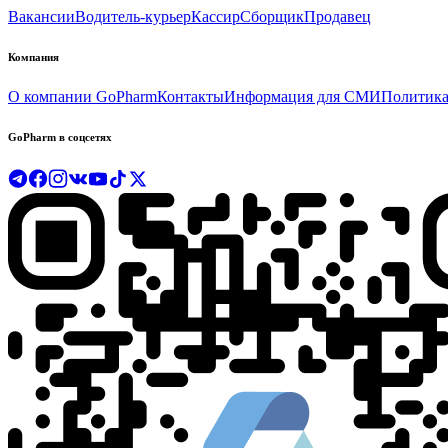
Вакансии
Водитель-курьер
Кассир
Сборщик
Продавец
Компания
О компании GoPharm
Контакты
Информация для СМИ
Политика
GoPharm в соцсетях