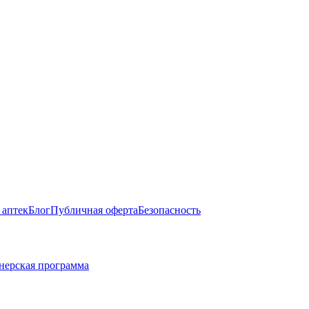
 аптек
Блог
Публичная оферта
Безопасность
нерская программа