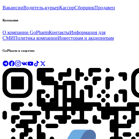
Вакансии
Водитель-курьер
Кассир
Сборщик
Продавец
Компания
О компании GoPharm
Контакты
Информация для
СМИ
Политика компании
Инвесторам и акционерам
GoPharm в соцсетях