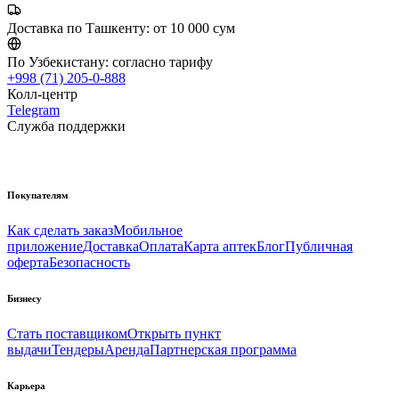
Доставка по Ташкенту:
от 10 000 сум
По Узбекистану:
согласно тарифу
+998 (71) 205-0-888
Колл-центр
Telegram
Служба поддержки
Покупателям
Как сделать заказ
Мобильное
приложение
Доставка
Оплата
Карта аптек
Блог
Публичная
оферта
Безопасность
Бизнесу
Стать поставщиком
Открыть пункт
выдачи
Тендеры
Аренда
Партнерская программа
Карьера