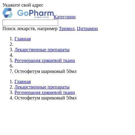
Укажите свой адрес
Категории
Поиск лекарств, например
Тримол
,
Цитрамон
Главная
Лекарственные препараты
Регенерация хрящевой ткани
Остеофитум шариковый 50мл
Главная
Лекарственные препараты
Регенерация хрящевой ткани
Остеофитум шариковый 50мл