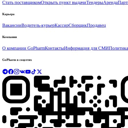
Стать поставщиком
Открыть пункт выдачи
Тендеры
Аренда
Парт
Карьера
Вакансии
Водитель-курьер
Кассир
Сборщик
Продавец
Компания
О компании GoPharm
Контакты
Информация для СМИ
Политика
GoPharm в соцсетях