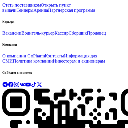
Стать поставщиком
Открыть пункт
выдачи
Тендеры
Аренда
Партнерская программа
Карьера
Вакансии
Водитель-курьер
Кассир
Сборщик
Продавец
Компания
О компании GoPharm
Контакты
Информация для
СМИ
Политика компании
Инвесторам и акционерам
GoPharm в соцсетях