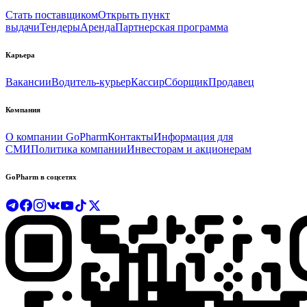
Стать поставщиком
Открыть пункт
выдачи
Тендеры
Аренда
Партнерская программа
Карьера
Вакансии
Водитель-курьер
Кассир
Сборщик
Продавец
Компания
О компании GoPharm
Контакты
Информация для
СМИ
Политика компании
Инвесторам и акционерам
GoPharm в соцсетях