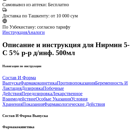
Самовывоз из аптеки:
Бесплатно
Доставка по Ташкенту:
от 10 000 сум
По Узбекистану:
согласно тарифу
Инструкция
Аналоги
Описание и инструкция для Нирмин 5-
C 5% р-р д/инф. 500мл
Навигация по инструкции
Состав И Форма
Выпуска
Фармакокинетика
Противопоказания
Беременность И
Лактация
Дозировка
Побочные
Действия
Передозировка
Лекарственное
Взаимодействие
Особые Указания
Условия
Хранения
Показания
Фармакологические Действия
Состав И Форма Выпуска
Фармакокинетика