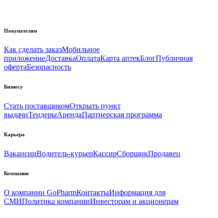
Покупателям
Как сделать заказ
Мобильное
приложение
Доставка
Оплата
Карта аптек
Блог
Публичная
оферта
Безопасность
Бизнесу
Стать поставщиком
Открыть пункт
выдачи
Тендеры
Аренда
Партнерская программа
Карьера
Вакансии
Водитель-курьер
Кассир
Сборщик
Продавец
Компания
О компании GoPharm
Контакты
Информация для
СМИ
Политика компании
Инвесторам и акционерам