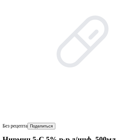
Без рецепта
Поделиться
Нирмин 5-C 5% р-р д/инф. 500мл