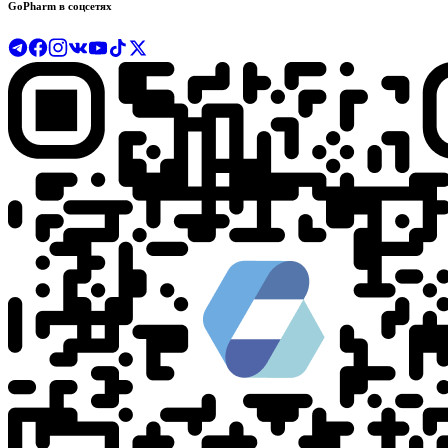
GoPharm в соцсетях