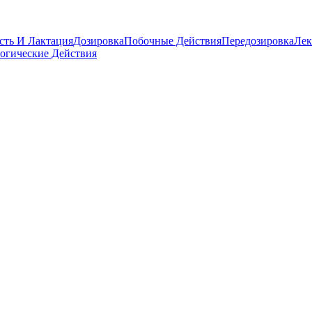
сть И Лактация
Дозировка
Побочные Действия
Передозировка
Лек
огические Действия