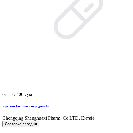
от 155 400 сум
Креатон-Био лиоф/пор. д/ин 1г
Chongqing Shenghuaxi Pharm..Co.LTD, Китай
Доставка сегодня