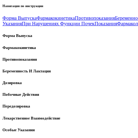
Навигация по инструкции
Форма Выпуска
Фармакокинетика
Противопоказания
Беременно
Указания
При Нарушениях Функции Почек
Показания
Фармакол
Форма Выпуска
Фармакокинетика
Противопоказания
Беременность И Лактация
Дозировка
Побочные Действия
Передозировка
Лекарственное Взаимодействие
Особые Указания