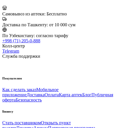
Самовывоз из аптеки:
Бесплатно
Доставка по Ташкенту:
от 10 000 сум
По Узбекистану:
согласно тарифу
+998 (71) 205-0-888
Колл-центр
Telegram
Служба поддержки
Покупателям
Как сделать заказ
Мобильное
приложение
Доставка
Оплата
Карта аптек
Блог
Публичная
оферта
Безопасность
Бизнесу
Стать поставщиком
Открыть пункт
выдачи
Тендеры
Аренда
Партнерская программа