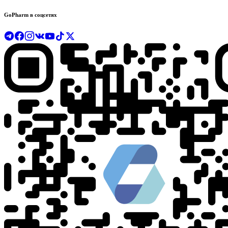
GoPharm в соцсетях