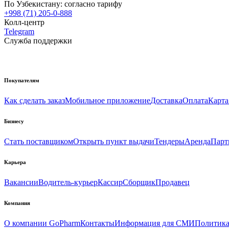
По Узбекистану:
согласно тарифу
+998 (71) 205-0-888
Колл-центр
Telegram
Служба поддержки
Покупателям
Как сделать заказ
Мобильное приложение
Доставка
Оплата
Карта
Бизнесу
Стать поставщиком
Открыть пункт выдачи
Тендеры
Аренда
Парт
Карьера
Вакансии
Водитель-курьер
Кассир
Сборщик
Продавец
Компания
О компании GoPharm
Контакты
Информация для СМИ
Политика