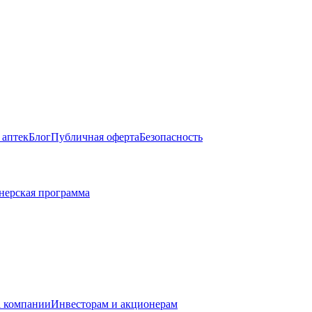
 аптек
Блог
Публичная оферта
Безопасность
нерская программа
 компании
Инвесторам и акционерам