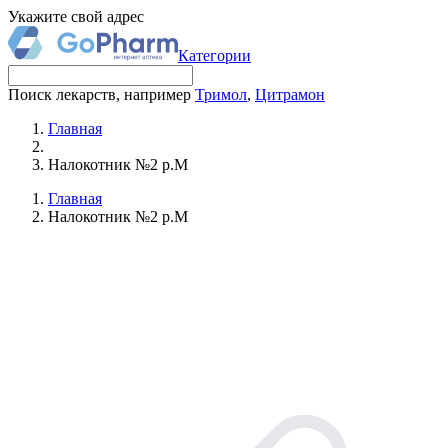
Укажите свой адрес
Категории
Поиск лекарств, например
Тримол
,
Цитрамон
Главная
Налокотник №2 р.M
Главная
Налокотник №2 р.M