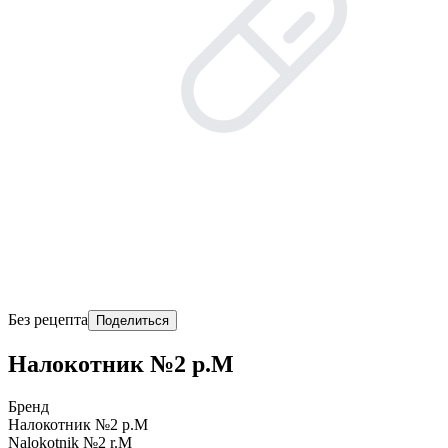
Без рецепта
Поделиться
Налокотник №2 р.M
Бренд
Налокотник №2 р.M
Nalokotnik №2 r.M