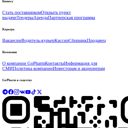
Бизнесу
Стать поставщиком
Открыть пункт
выдачи
Тендеры
Аренда
Партнерская программа
Карьера
Вакансии
Водитель-курьер
Кассир
Сборщик
Продавец
Компания
О компании GoPharm
Контакты
Информация для
СМИ
Политика компании
Инвесторам и акционерам
GoPharm в соцсетях