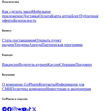
Покупателям
Как сделать заказ
Мобильное
приложение
Доставка
Оплата
Карта аптек
Блог
Публичная
оферта
Безопасность
Бизнесу
Стать поставщиком
Открыть пункт
выдачи
Тендеры
Аренда
Партнерская программа
Карьера
Вакансии
Водитель-курьер
Кассир
Сборщик
Продавец
Компания
О компании GoPharm
Контакты
Информация для
СМИ
Политика компании
Инвесторам и акционерам
GoPharm в соцсетях