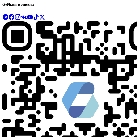
GoPharm в соцсетях