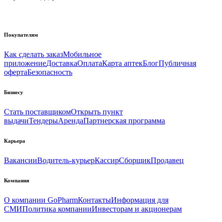
Покупателям
Как сделать заказ
Мобильное
приложение
Доставка
Оплата
Карта аптек
Блог
Публичная
оферта
Безопасность
Бизнесу
Стать поставщиком
Открыть пункт
выдачи
Тендеры
Аренда
Партнерская программа
Карьера
Вакансии
Водитель-курьер
Кассир
Сборщик
Продавец
Компания
О компании GoPharm
Контакты
Информация для
СМИ
Политика компании
Инвесторам и акционерам