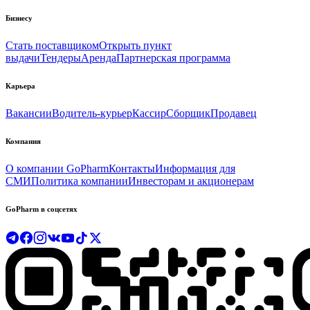
Бизнесу
Стать поставщиком
Открыть пункт
выдачи
Тендеры
Аренда
Партнерская программа
Карьера
Вакансии
Водитель-курьер
Кассир
Сборщик
Продавец
Компания
О компании GoPharm
Контакты
Информация для
СМИ
Политика компании
Инвесторам и акционерам
GoPharm в соцсетях