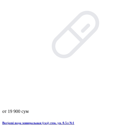
от 19 900 сум
Borjomi вода минеральная (газ) стек. уп. 0.5л №1