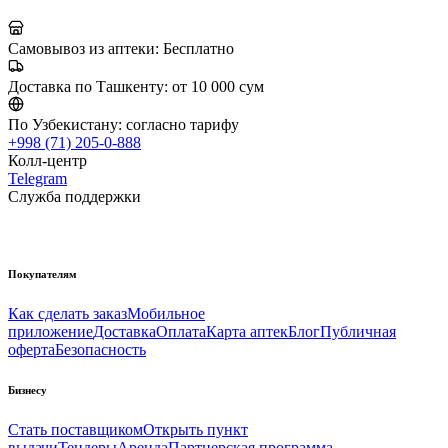
Самовывоз из аптеки:
Бесплатно
Доставка по Ташкенту:
от 10 000 сум
По Узбекистану:
согласно тарифу
+998 (71) 205-0-888
Колл-центр
Telegram
Служба поддержки
Покупателям
Как сделать заказ
Мобильное
приложение
Доставка
Оплата
Карта аптек
Блог
Публичная
оферта
Безопасность
Бизнесу
Стать поставщиком
Открыть пункт
выдачи
Тендеры
Аренда
Партнерская программа