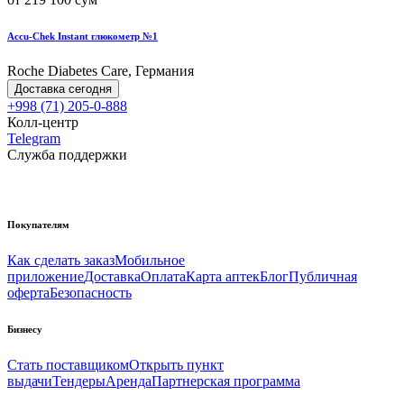
Accu-Chek Instant глюкометр №1
Roche Diabetes Care, Германия
Доставка сегодня
+998 (71) 205-0-888
Колл-центр
Telegram
Служба поддержки
Покупателям
Как сделать заказ
Мобильное
приложение
Доставка
Оплата
Карта аптек
Блог
Публичная
оферта
Безопасность
Бизнесу
Стать поставщиком
Открыть пункт
выдачи
Тендеры
Аренда
Партнерская программа