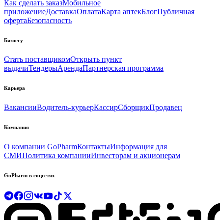
Как сделать заказ
Мобильное
приложение
Доставка
Оплата
Карта аптек
Блог
Публичная
оферта
Безопасность
Бизнесу
Стать поставщиком
Открыть пункт
выдачи
Тендеры
Аренда
Партнерская программа
Карьера
Вакансии
Водитель-курьер
Кассир
Сборщик
Продавец
Компания
О компании GoPharm
Контакты
Информация для
СМИ
Политика компании
Инвесторам и акционерам
GoPharm в соцсетях