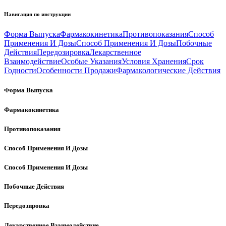
Навигация по инструкции
Форма Выпуска
Фармакокинетика
Противопоказания
Способ
Применения И Дозы
Способ Применения И Дозы
Побочные
Действия
Передозировка
Лекарственное
Взаимодействие
Особые Указания
Условия Хранения
Срок
Годности
Особенности Продажи
Фармакологические Действия
Форма Выпуска
Фармакокинетика
Противопоказания
Способ Применения И Дозы
Способ Применения И Дозы
Побочные Действия
Передозировка
Лекарственное Взаимодействие