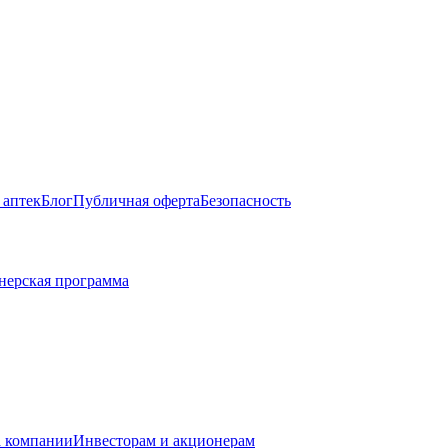
 аптек
Блог
Публичная оферта
Безопасность
нерская программа
 компании
Инвесторам и акционерам