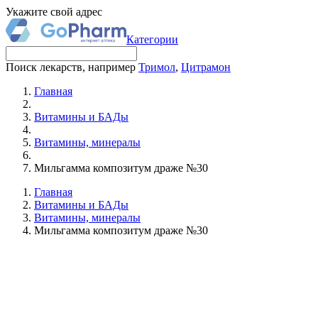
Укажите свой адрес
Категории
Поиск лекарств, например
Тримол
,
Цитрамон
Главная
Витамины и БАДы
Витамины, минералы
Мильгамма композитум драже №30
Главная
Витамины и БАДы
Витамины, минералы
Мильгамма композитум драже №30