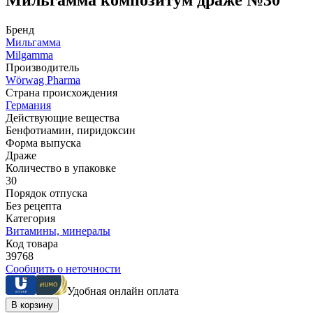
Бренд
Мильгамма
Milgamma
Производитель
Wörwag Pharma
Страна происхождения
Германия
Действующие вещества
Бенфотиамин, пиридоксин
Форма выпуска
Драже
Количество в упаковке
30
Порядок отпуска
Без рецепта
Категория
Витамины, минералы
Код товара
39768
Сообщить о неточности
Удобная онлайн оплата
В корзину