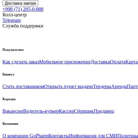
Доставка завтра
+998 (71) 205-0-888
Колл-центр
Telegram
Служба поддержки
Покупателям
Как сделать заказ
Мобильное приложение
Доставка
Оплата
Карта
Бизнесу
Стать поставщиком
Открыть пункт выдачи
Тендеры
Аренда
Парт
Карьера
Вакансии
Водитель-курьер
Кассир
Сборщик
Продавец
Компания
О компании GoPharm
Контакты
Информация для СМИ
Политика