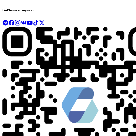
GoPharm в соцсетях