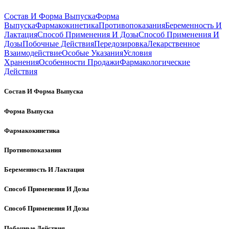
Состав И Форма Выпуска
Форма
Выпуска
Фармакокинетика
Противопоказания
Беременность И
Лактация
Способ Применения И Дозы
Способ Применения И
Дозы
Побочные Действия
Передозировка
Лекарственное
Взаимодействие
Особые Указания
Условия
Хранения
Особенности Продажи
Фармакологические
Действия
Состав И Форма Выпуска
Форма Выпуска
Фармакокинетика
Противопоказания
Беременность И Лактация
Способ Применения И Дозы
Способ Применения И Дозы
Побочные Действия