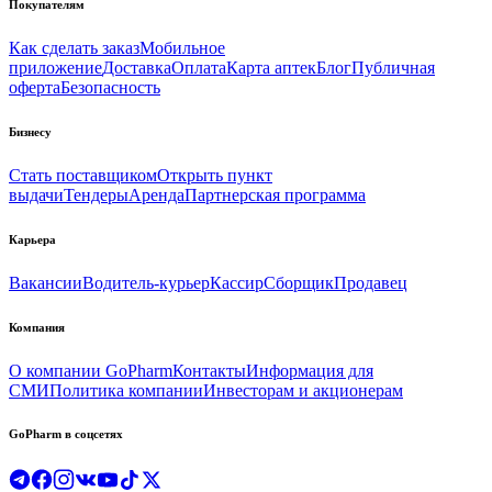
Покупателям
Как сделать заказ
Мобильное
приложение
Доставка
Оплата
Карта аптек
Блог
Публичная
оферта
Безопасность
Бизнесу
Стать поставщиком
Открыть пункт
выдачи
Тендеры
Аренда
Партнерская программа
Карьера
Вакансии
Водитель-курьер
Кассир
Сборщик
Продавец
Компания
О компании GoPharm
Контакты
Информация для
СМИ
Политика компании
Инвесторам и акционерам
GoPharm в соцсетях