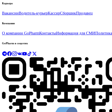
Карьера
Вакансии
Водитель-курьер
Кассир
Сборщик
Продавец
Компания
О компании GoPharm
Контакты
Информация для СМИ
Политика
GoPharm в соцсетях