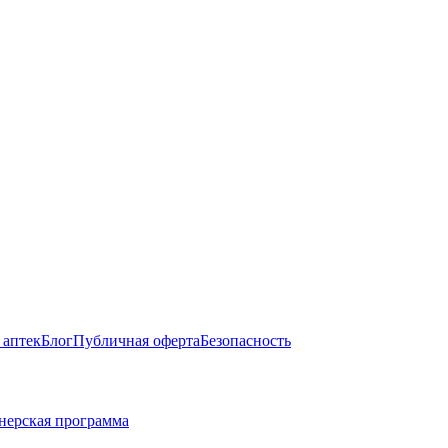
 аптек
Блог
Публичная оферта
Безопасность
нерская программа