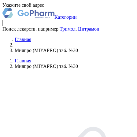
Укажите свой адрес
Категории
Поиск лекарств, например
Тримол
,
Цитрамон
Главная
Мияпро (MIYAPRO) таб. №30
Главная
Мияпро (MIYAPRO) таб. №30