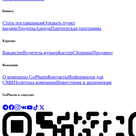
Бизнесу
Стать поставщиком
Открыть пункт
выдачи
Тендеры
Аренда
Партнерская программа
Карьера
Вакансии
Водитель-курьер
Кассир
Сборщик
Продавец
Компания
О компании GoPharm
Контакты
Информация для
СМИ
Политика компании
Инвесторам и акционерам
GoPharm в соцсетях