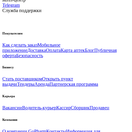
Telegram
Служба поддержки
Покупателям
Как сделать заказ
Мобильное
приложение
Доставка
Оплата
Карта аптек
Блог
Публичная
оферта
Безопасность
Бизнесу
Стать поставщиком
Открыть пункт
выдачи
Тендеры
Аренда
Партнерская программа
Карьера
Вакансии
Водитель-курьер
Кассир
Сборщик
Продавец
Компания
О компании GoPharm
Контакты
Информация для