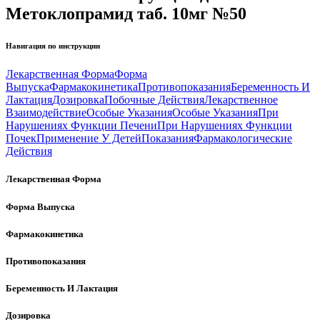
Метоклопрамид таб. 10мг №50
Навигация по инструкции
Лекарственная Форма
Форма
Выпуска
Фармакокинетика
Противопоказания
Беременность И
Лактация
Дозировка
Побочные Действия
Лекарственное
Взаимодействие
Особые Указания
Особые Указания
При
Нарушениях Функции Печени
При Нарушениях Функции
Почек
Применение У Детей
Показания
Фармакологические
Действия
Лекарственная Форма
Форма Выпуска
Фармакокинетика
Противопоказания
Беременность И Лактация
Дозировка