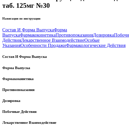
таб. 125мг №30
Навигация по инструкции
Состав И Форма Выпуска
Форма
Выпуска
Фармакокинетика
Противопоказания
Дозировка
Побоч
Действия
Лекарственное Взаимодействие
Особые
Указания
Особенности Продажи
Фармакологические Действия
Состав И Форма Выпуска
Форма Выпуска
Фармакокинетика
Противопоказания
Дозировка
Побочные Действия
Лекарственное Взаимодействие