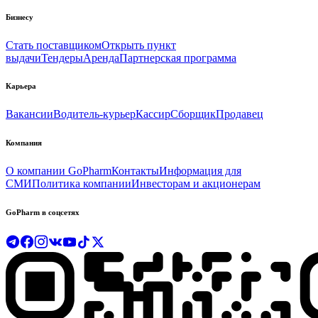
Бизнесу
Стать поставщиком
Открыть пункт
выдачи
Тендеры
Аренда
Партнерская программа
Карьера
Вакансии
Водитель-курьер
Кассир
Сборщик
Продавец
Компания
О компании GoPharm
Контакты
Информация для
СМИ
Политика компании
Инвесторам и акционерам
GoPharm в соцсетях